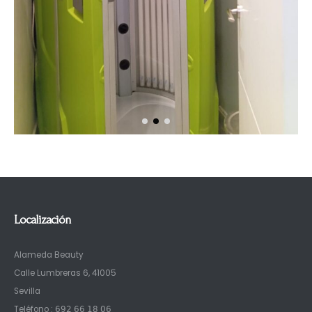
Localización
Alameda Beauty
Calle Lumbreras 6, 41005
Sevilla
Teléfono : 𝟨𝟫𝟤 𝟨𝟨 𝟣𝟪 𝟢𝟨