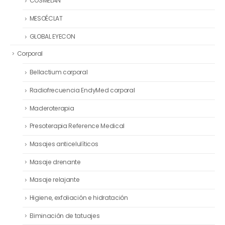
COSMELAN
MESOÉCLAT
GLOBAL EYECON
Corporal
Bellactium corporal
Radiofrecuencia EndyMed corporal
Maderoterapia
Presoterapia Reference Medical
Masajes anticelulíticos
Masaje drenante
Masaje relajante
Higiene, exfoliación e hidratación
Eliminación de tatuajes