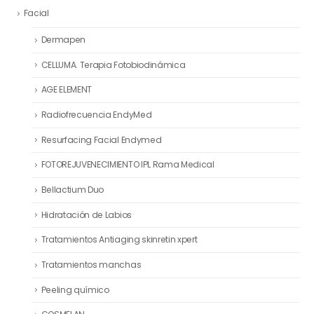
Facial
Dermapen
CELLUMA. Terapia Fotobiodinámica
AGE ELEMENT
Radiofrecuencia EndyMed
Resurfacing Facial Endymed
FOTOREJUVENECIMIENTO IPL Rama Medical
Bellactium Duo
Hidratación de Labios
Tratamientos Antiaging skinretin xpert
Tratamientos manchas
Peeling químico