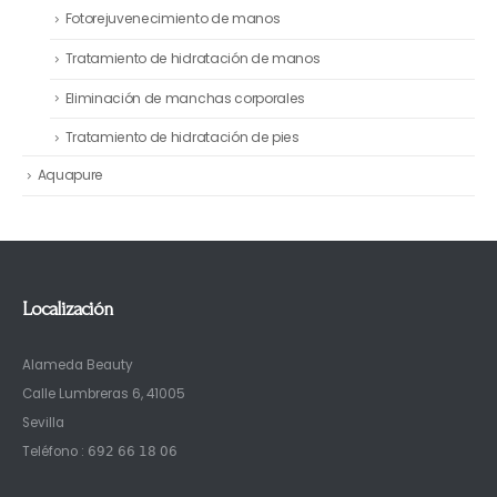
Fotorejuvenecimiento de manos
Tratamiento de hidratación de manos
Eliminación de manchas corporales
Tratamiento de hidratación de pies
Aquapure
Localización
Alameda Beauty
Calle Lumbreras 6, 41005
Sevilla
Teléfono : 𝟨𝟫𝟤 𝟨𝟨 𝟣𝟪 𝟢𝟨